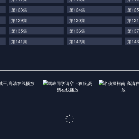
第123集
第124集
第12
第129集
第130集
第13
第135集
第136集
第13
第141集
第142集
第14