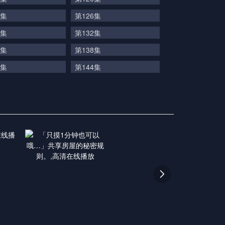
5集
第126集
1集
第132集
7集
第138集
3集
第144集
