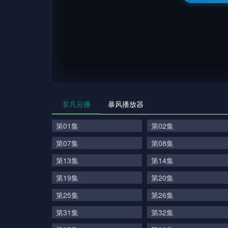
非凡云播
暴风播放器
第01集
第02集
第07集
第08集
第13集
第14集
第19集
第20集
第25集
第26集
第31集
第32集