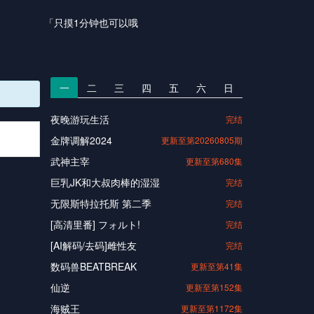
「只摸1分钟也可以哦
一
二
三
四
五
六
日
夜晚游玩生活
完结
金牌调解2024
更新至第20260805期
武神主宰
更新至第680集
巨乳JK和大叔肉棒的湿湿
完结
无限斯特拉托斯 第二季
完结
[高清里番] フォルト!
完结
[AI解码/去码]雌性友
完结
数码兽BEATBREAK
更新至第41集
仙逆
更新至第152集
海贼王
更新至第1172集