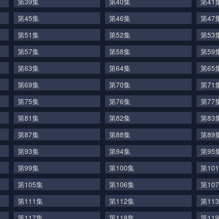
第39集
第40集
第41
第45集
第46集
第47
第51集
第52集
第53
第57集
第58集
第59
第63集
第64集
第65
第69集
第70集
第71
第75集
第76集
第77
第81集
第82集
第83
第87集
第88集
第89
第93集
第94集
第95
第99集
第100集
第10
第105集
第106集
第10
第111集
第112集
第11
第117集
第118集
第11