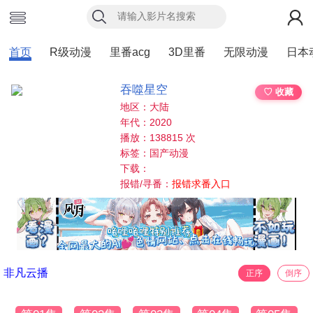
首页
R级动漫
里番acg
3D里番
无限动漫
日本
吞噬星空
♡ 收藏
地区：大陆
年代：2020
播放：138815 次
标签：国产动漫
下载：
报错/寻番：
报错求番入口
非凡云播
正序
倒序