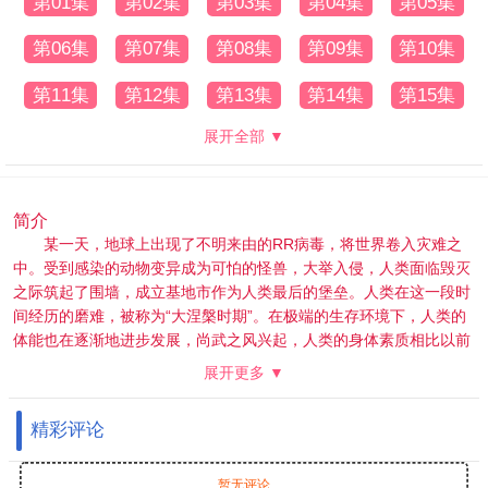
第01集
第02集
第03集
第04集
第05集
第06集
第07集
第08集
第09集
第10集
第11集
第12集
第13集
第14集
第15集
展开全部 ▼
简介
某一天，地球上出现了不明来由的RR病毒，将世界卷入灾难之
中。受到感染的动物变异成为可怕的怪兽，大举入侵，人类面临毁灭
之际筑起了围墙，成立基地市作为人类最后的堡垒。人类在这一段时
间经历的磨难，被称为“大涅槃时期”。在极端的生存环境下，人类的
体能也在逐渐地进步发展，尚武之风兴起，人类的身体素质相比以前
有了质的飞越。而这其中的佼佼者，被称为“武者”。 18岁的罗峰也梦
展开更多 ▼
想着成为其中的一员。此时的他即将高考，正面临着人生十字路口的
抉择，却不料怪兽的一次袭击影响了他的人生轨迹。在强大怪兽的威
精彩评论
胁之下，市内居民面临危险，军方却束手无策。唯有一名武者挺身而
出，保卫了基地市的安全。罗峰被武者的强大所感染，暗自立下成为
武者以保护所爱之人的决心。这是一切的开始，罗峰武者之路的起
暂无评论