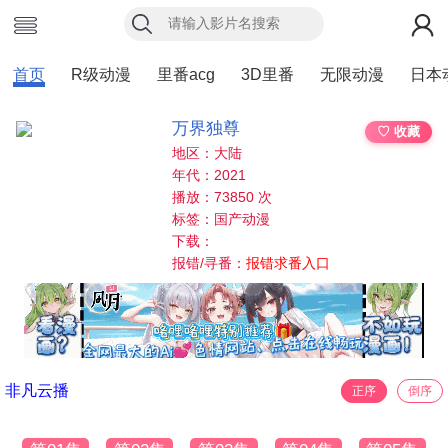
首页
R级动漫
里番acg
3D里番
无限动漫
日本
万界独尊
♡ 收藏
地区：大陆
年代：2021
播放：73850 次
标签：国产动漫
下载：
报错/寻番：
报错求番入口
非凡云播
正序
倒序