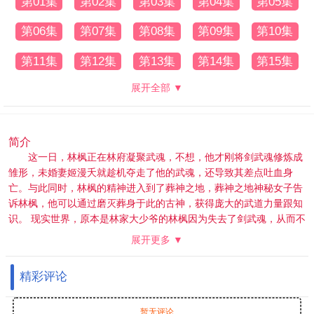
第01集
第02集
第03集
第04集
第05集
第06集
第07集
第08集
第09集
第10集
第11集
第12集
第13集
第14集
第15集
展开全部 ▼
简介
这一日，林枫正在林府凝聚武魂，不想，他才刚将剑武魂修炼成
雏形，未婚妻姬漫夭就趁机夺走了他的武魂，还导致其差点吐血身
亡。与此同时，林枫的精神进入到了葬神之地，葬神之地神秘女子告
诉林枫，他可以通过磨灭葬身于此的古神，获得庞大的武道力量跟知
识。 现实世界，原本是林家大少爷的林枫因为失去了剑武魂，从而不
再受到家仆们的尊重，他们处处针对林枫，就连林枫的妹妹林香儿生
展开更多 ▼
病，他们都不愿意出手帮助分毫，直到林枫使用从葬神之地获得到的
力量打败了黄阶武魂的强者——林宇宏，林家的人才对林枫的态度有
精彩评论
所改观。 另外一边，林枫因为没能很好得控制最新得到的力量，杀死
了正在跟自己决斗的秦骁。秦骁乃是秦家大长老的孙子，并且一直受
到长老们的宠爱，如今秦骁被害，秦家长老自是不甘，他们一怒之
暂无评论