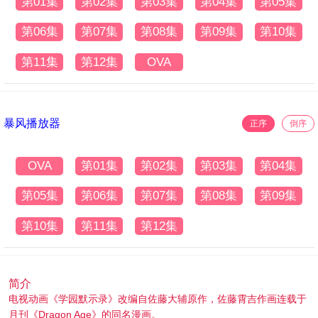
第01集
第02集
第03集
第04集
第05集
第06集
第07集
第08集
第09集
第10集
第11集
第12集
OVA
暴风播放器
正序
倒序
OVA
第01集
第02集
第03集
第04集
第05集
第06集
第07集
第08集
第09集
第10集
第11集
第12集
简介
电视动画《学园默示录》改编自佐藤大辅原作，佐藤霄吉作画连载于
月刊《Dragon Age》的同名漫画。