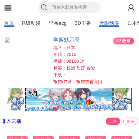
首页
R级动漫
里番acg
3D里番
无限动漫
日本
学园默示录
♡ 收藏
地区：日本
年代：2010
播放：98100 次
标签：校园 后宫 冒险
下载：
报错/寻番：
报错求番入口
非凡云播
正序
倒序