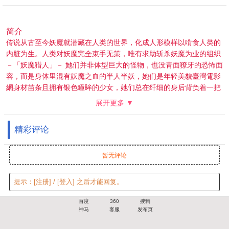
简介
传说从古至今妖魔就潜藏在人类的世界，化成人形模样以啃食人类的
内脏为生。人类对妖魔完全束手无策，唯有求助斩杀妖魔为业的组织
－「妖魔猎人」－ 她们并非体型巨大的怪物，也没青面獠牙的恐怖面
容，而是身体里混有妖魔之血的半人半妖，她们是年轻美貌臺灣電影
網身材苗条且拥有银色瞳眸的少女，她们总在纤细的身后背负着一把
巨大的剑——人们因此称她们为“大剑（Claymore 英文原意为双刃阔
展开更多 ▼
剑杀伤力较大的冷兵器）”。出于对跟妖怪有关的事物的恐惧，人类
也惧怕着大剑。 大陆上怪物横行危害人类，而为了对抗它们某神
精彩评论
秘组织制造出了一些半人半妖的妖怪猎人，并称之为“大剑”。大剑由
于本身就是混血，所以即是妖怪的死对头但同时也不为人类所信任。
而她们的宿命也很讽刺，随着不断的战斗她们的身体也会逐渐向妖怪
暂无评论
转变，到最后只有两条路可走，要么，在变成妖怪之前让同伴杀死自
己。要么，就让自己的妖力完全觉醒，成为最强大的怪物“觉醒者”而
提示：
[注册]
/
[登入]
之后才能回复。
与昔日的同伴为敌…
百度
360
搜狗
神马
客服
发布页