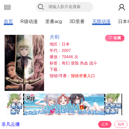
首页
R级动漫
里番acg
3D里番
无限动漫
日本
大剑
♡ 收藏
地区：日本
年代：2007
播放：70446 次
标签：奇幻 冒险 热血 战斗
下载：
报错/寻番：
报错求番入口
非凡云播
正序
倒序