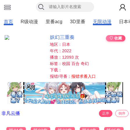
首页
R级动漫
里番acg
3D里番
无限动漫
日本
妖幻三重奏
♡ 收藏
地区：日本
年代：2022
播放：12093 次
标签：校园 百合 奇幻
下载：
报错/寻番：
报错求番入口
非凡云播
正序
倒序