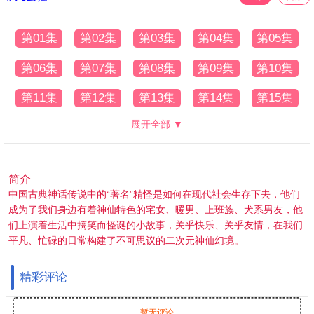
第01集
第02集
第03集
第04集
第05集
第06集
第07集
第08集
第09集
第10集
第11集
第12集
第13集
第14集
第15集
展开全部 ▼
简介
中国古典神话传说中的“著名”精怪是如何在现代社会生存下去，他们
成为了我们身边有着神仙特色的宅女、暖男、上班族、犬系男友，他
们上演着生活中搞笑而怪诞的小故事，关乎快乐、关乎友情，在我们
平凡、忙碌的日常构建了不可思议的二次元神仙幻境。
精彩评论
暂无评论