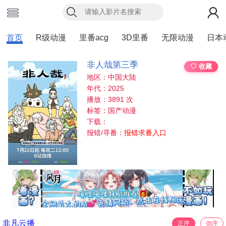
首页
R级动漫
里番acg
3D里番
无限动漫
日本
非人哉第三季
♡ 收藏
地区：中国大陆
年代：2025
播放：3891 次
标签：国产动漫
下载：
报错/寻番：
报错求番入口
非凡云播
正序
倒序