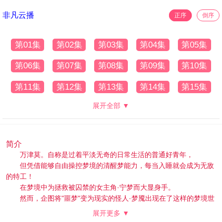
非凡云播
正序
倒序
第01集
第02集
第03集
第04集
第05集
第06集
第07集
第08集
第09集
第10集
第11集
第12集
第13集
第14集
第15集
展开全部 ▼
简介
万津莫。自称是过着平淡无奇的日常生活的普通好青年，
但凭借能够自由操控梦境的清醒梦能力，每当入睡就会成为无敌
的特工！
在梦境中为拯救被囚禁的女主角·宁梦而大显身手。
然而，企图将"噩梦"变为现实的怪人·梦魇出现在了这样的梦境世
界中！
展开更多 ▼
莫用梦中获得的腰带变身为假面骑士ZZZ！