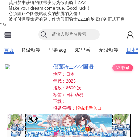
莫用梦中获得的腰带变身为假面骑士ZZZ！
Make your dream come true. Good luck！
必须阻止企图侵略现实的梦魇的入侵！
被托付世界命运的莫，作为假面骑士ZZZ的梦境任务正式开启！
" />
首页
R级动漫
里番acg
3D里番
无限动漫
日本
假面骑士ZZZ国语
♡ 收藏
地区：日本
年代：2025
播放：8600 次
标签：日韩动漫
下载：
报错/寻番：
报错求番入口